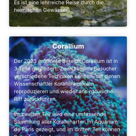
Es ist eine lehrreiche Reise durch die
heimischen Gewässer.
Corallium
Der 2023 eröffnete Bereich Corallium ist in
3 Teile gegliedert: Zuerst lernen Besucher
verschiedene Techniken kennen, mit denen
Wissenschaftler Korallenkolonien
reproduzieren und wieder ans natürliche
Riff zurückführen.
Im zweiten Teil wird eine umfassende
Sammlung aller Korallenarten im Aquarium
de Paris gezeigt, und im dritten Teil können