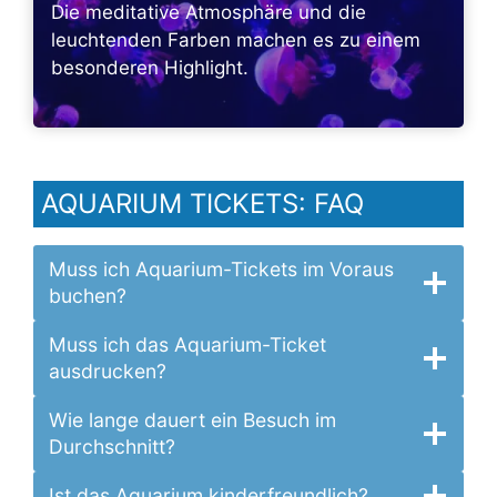
Die meditative Atmosphäre und die
leuchtenden Farben machen es zu einem
besonderen Highlight.
AQUARIUM TICKETS: FAQ
Muss ich Aquarium-Tickets im Voraus
buchen?
Muss ich das Aquarium-Ticket
ausdrucken?
Wie lange dauert ein Besuch im
Durchschnitt?
Ist das Aquarium kinderfreundlich?