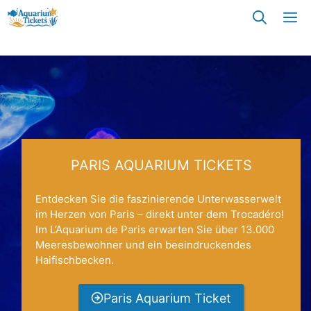
Zum
M
Inhalt
springen
PARIS AQUARIUM TICKETS
Entdecken Sie die faszinierende Unterwasserwelt
im Herzen von Paris – direkt unter dem Trocadéro!
Im L’Aquarium de Paris erwarten Sie über 13.000
Meeresbewohner und ein beeindruckendes
Haifischbecken.
Paris Aquarium Ticket