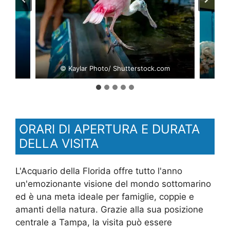
om
© Kaylar Photo/ Shutterstock.com
©
ORARI DI APERTURA E DURATA
DELLA VISITA
L'Acquario della Florida offre tutto l'anno
un'emozionante visione del mondo sottomarino
ed è una meta ideale per famiglie, coppie e
amanti della natura. Grazie alla sua posizione
centrale a Tampa, la visita può essere