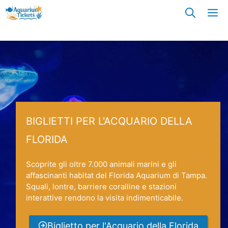
Vai
M
al
contenuto
BIGLIETTI PER L'ACQUARIO DELLA
FLORIDA
Scoprite gli oltre 7.000 animali marini e gli
affascinanti habitat del Florida Aquarium di Tampa.
Squali, lontre, barriere coralline e stazioni
interattive rendono la visita indimenticabile.
Biglietto per l'Acquario della Florida