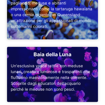
pagliaccio, meduse e abitanti
impressionanti come la tartaruga hawaiana
o una cernia gigante del Queensland:
un'attrazione per gli appassionati di mondi
sottomarini colorati.
Baia della Luna
Un'esclusiva vasca tattile con meduse
lunari, creature luminose e trasparenti che
fluttuano maestosamente nella corrente.
Scoprite dagli educatori dell'acquario
perché le meduse non sono pesci.