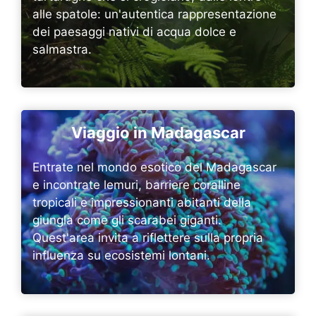
alle spatole: un'autentica rappresentazione
dei paesaggi nativi di acqua dolce e
salmastra.
Viaggio in Madagascar
Entrate nel mondo esotico del Madagascar
e incontrate lemuri, barriere coralline
tropicali e impressionanti abitanti della
giungla come gli scarabei giganti.
Quest'area invita a riflettere sulla propria
influenza su ecosistemi lontani.