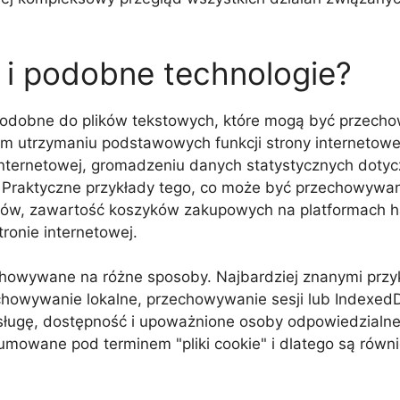
e i podobne technologie?
ji, podobne do plików tekstowych, które mogą być przec
 utrzymaniu podstawowych funkcji strony internetowej
 internetowej, gromadzeniu danych statystycznych dot
Praktyczne przykłady tego, co może być przechowywan
ów, zawartość koszyków zakupowych na platformach han
ronie internetowej.
chowywane na różne sposoby. Najbardziej znanymi przykł
echowywanie lokalne, przechowywanie sesji lub Indexe
bsługę, dostępność i upoważnione osoby odpowiedzialne 
owane pod terminem "pliki cookie" i dlatego są również