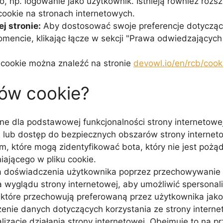
, np. logowanie jako użytkownik. Istnieją również rozsz
ookie na stronach internetowych.
j stronie:
Aby dostosować swoje preferencje dotyczące
encie, klikając łącze w sekcji "Prawa odwiedzających 
w cookie można znaleźć na stronie
devowl.io/en/rcb/cook
ków cookie?
e dla podstawowej funkcjonalności strony internetowej i
ub dostęp do bezpiecznych obszarów strony internetow
 które mogą zidentyfikować bota, który nie jest pożąd
iającego w pliku cookie.
doświadczenia użytkownika poprzez przechowywanie info
a wyglądu strony internetowej, aby umożliwić spersona
e, które przechowują preferowaną przez użytkownika jako
nie danych dotyczących korzystania ze strony interne
zację działania strony internetowej. Obejmuje to na pr