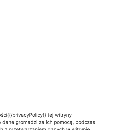
ci{{/privacyPolicy}} tej witryny
akie dane gromadzi za ich pomocą, podczas
h z przetwarzaniem danych w witrynie i