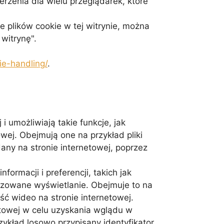
erzenia dla wielu przeglądarek, które
 plików cookie w tej witrynie, można
witrynę".
ie-handling/
.
 umożliwiają takie funkcje, jak
ej. Obejmują one na przykład pliki
any na stronie internetowej, poprzez
rmacji i preferencji, takich jak
lizowane wyświetlanie. Obejmuje to na
ść wideo na stronie internetowej.
towej w celu uzyskania wglądu w
zykład losowo przypisany identyfikator