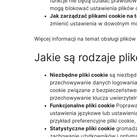
funkcje nie będą działać prawidłowo
mogą blokować ustawienia plików c
Jak zarządzać plikami cookie na te
zmienić ustawienia w dowolnym mom
Więcej informacji na temat obsługi plikó
Jakie są rodzaje pli
Niezbędne pliki cookie
są niezbędn
przechowywanie danych logowania l
cookie związane z bezpieczeństwem,
przechowywanie klucza uwierzyteln
Funkcjonalne pliki cookie
Poprawa 
ustawienia językowe lub ustawieni
przykład preferencyjne pliki cooki
Statystyczne pliki cookie
gromadze
zachowanie użytkowników i optymali