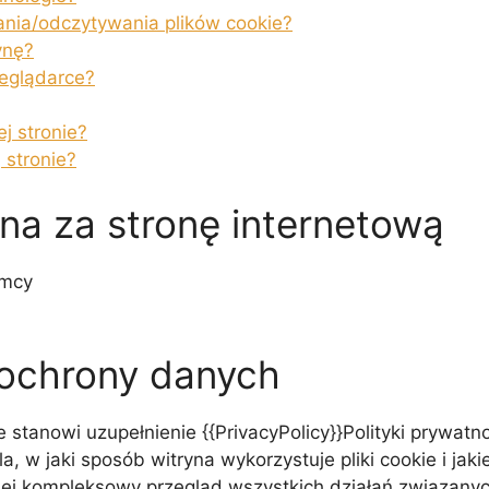
ania/odczytywania plików cookie?
ynę?
zeglądarce?
ej stronie?
 stronie?
na za stronę internetową
emcy
 ochrony danych
 stanowi uzupełnienie {{PrivacyPolicy}}Polityki prywatnoś
śla, w jaki sposób witryna wykorzystuje pliki cookie i j
iej kompleksowy przegląd wszystkich działań związanyc