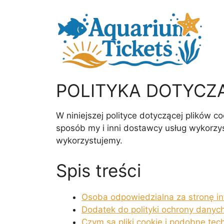
Przejdź
do
treści
POLITYKA DOTYCZ
W niniejszej polityce dotyczącej plików c
sposób my i inni dostawcy usług wykorzyst
wykorzystujemy.
Spis treści
Osoba odpowiedzialna za stronę i
Dodatek do polityki ochrony danyc
Czym są pliki cookie i podobne tec