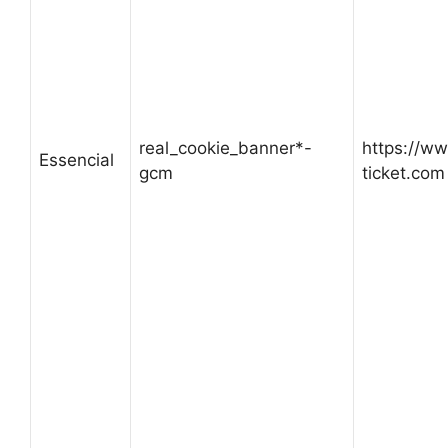
real_cookie_banner*-
https://w
Essencial
gcm
ticket.com