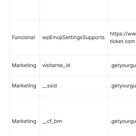
https://w
Funcional
wpEmojiSettingsSupports
ticket.com
Marketing
visitante_id
.getyourg
Marketing
__ssid
.getyourg
Marketing
__cf_bm
.getyourg