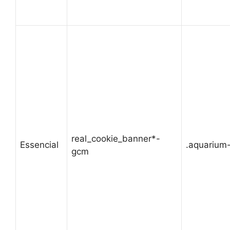
real_cookie_banner*-
Essencial
.aquarium-
gcm