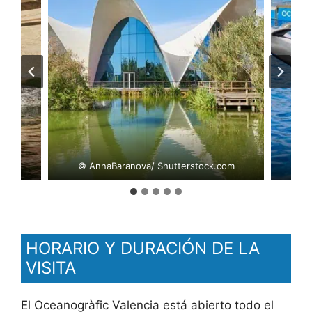
com
© AnnaBaranova/ Shutterstock.com
© 
HORARIO Y DURACIÓN DE LA
VISITA
El Oceanogràfic Valencia está abierto todo el