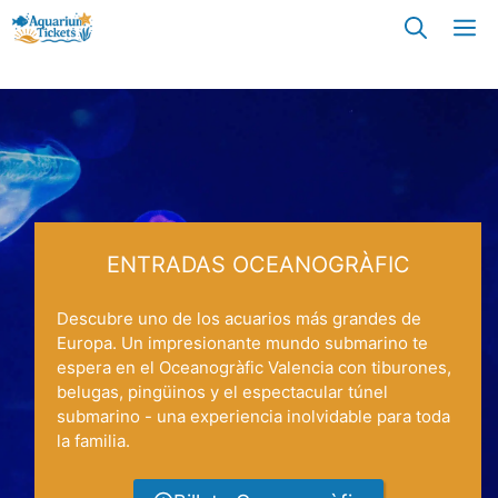
Ir
M
al
contenido
ENTRADAS OCEANOGRÀFIC
Descubre uno de los acuarios más grandes de
Europa. Un impresionante mundo submarino te
espera en el Oceanogràfic Valencia con tiburones,
belugas, pingüinos y el espectacular túnel
submarino - una experiencia inolvidable para toda
la familia.