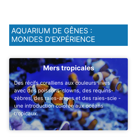
AQUARIUM DE GÊNES :
MONDES D'EXPÉRIENCE
Mers tropicales
Des récifs coralliens aux couleurs vives
avec des poissons-clowns, des requins-
zèbres, des raies-anges et des raies-scie -
une introduction colorée aux océans
tropicaux.