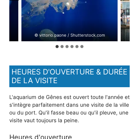
com
© vittorio.paone / Shutterstock.com
© Dm
HEURES D'OUVERTURE & DURÉE
DE LA VISITE
L'aquarium de Gênes est ouvert toute l'année et
s'intègre parfaitement dans une visite de la ville
ou du port. Qu'il fasse beau ou qu'il pleuve, une
visite vaut toujours la peine.
Heures d'ouverture