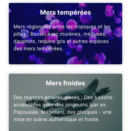
Mers tempérées
Mers régionales entre les tropiques et les
pôles : Bassin avec murènes, méduses,
dauphins, requins gris et autres espèces
des mers tempérées.
Mers froides
Des mondes polaires glacés : Des bassins
accessibles avec des pingouins (par ex.
Papouasie, Magellan), des phoques - une
mise en scène authentique et froide.