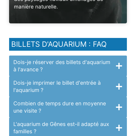
manière naturelle.
BILLETS D'AQUARIUM : FAQ
Dois-je réserver des billets d'aquarium
à l'avance ?
Dois-je imprimer le billet d'entrée à
l'aquarium ?
Combien de temps dure en moyenne
une visite ?
L'aquarium de Gênes est-il adapté aux
familles ?