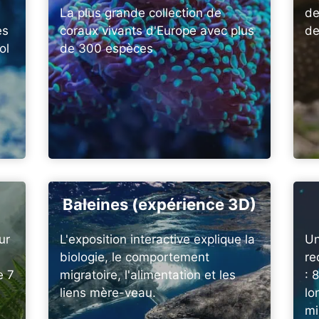
La plus grande collection de
de
es
coraux vivants d'Europe avec plus
de
ol
de 300 espèces
Baleines (expérience 3D)
ur
L'exposition interactive explique la
Un
biologie, le comportement
re
e 7
migratoire, l'alimentation et les
: 
liens mère-veau.
lo
mi