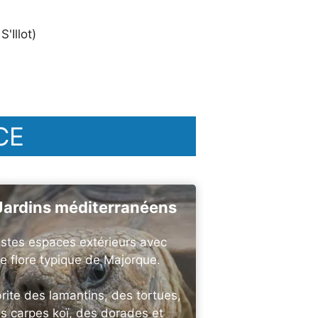
'Illot)
CE
Jardins méditerranéens
stes espaces extérieurs avec
e flore typique de Majorque.
rite des lamantins, des tortues,
s carpes koï, des dorades et