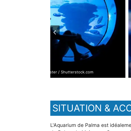
© Freedom Master / Shutterstock.com
SITUATION & AC
L'Aquarium de Palma est idéalemen