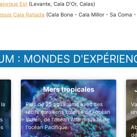
ajorque Est
(Levante, Cala D'Or, Calas)
epuis Cala Ratjada
(Cala Bona - Cala Millor - Sa Coma - S
UM : MONDES D'EXPÉRIEN
Mers tropicales
 la
Plus de 25 aquariums avec des
Va
récifs coralliens colorés de l'océan
un
es
Indien, de l'océan Atlantique et de
es
l'océan Pacifique.
Ab
de