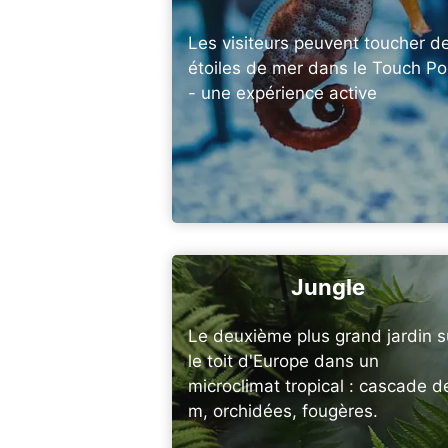
Les visiteurs peuvent toucher d
étoiles de mer dans le Touch Po
- une expérience active
Jungle
Le deuxième plus grand jardin s
le toit d'Europe dans un
microclimat tropical : cascade d
m, orchidées, fougères.