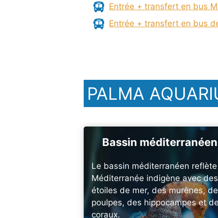
Entrée + transfert en bus M
Entrée + transfert en bus d
PALMA AQUARI
Bassin méditerranéen
Le bassin méditerranéen reflète
Méditerranée indigène avec des
étoiles de mer, des murènes, d
poulpes, des hippocampes et d
coraux.