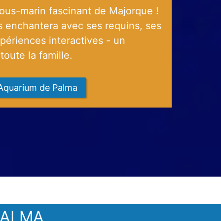
ous-marin fascinant de Majorque !
 enchantera avec ses requins, ses
xpériences interactives - un
oute la famille.
t Aquarium de Palma
PALMA