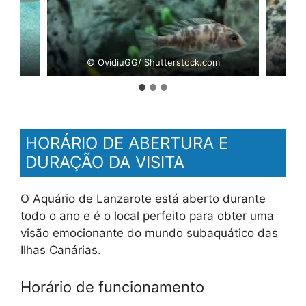
m
© OvidiuGG/ Shutterstock.com
HORÁRIO DE ABERTURA E
DURAÇÃO DA VISITA
O Aquário de Lanzarote está aberto durante
todo o ano e é o local perfeito para obter uma
visão emocionante do mundo subaquático das
Ilhas Canárias.
Horário de funcionamento