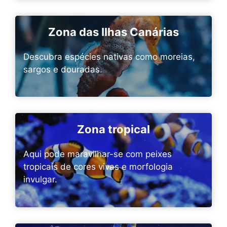
Zona das Ilhas Canárias
Descubra espécies nativas como moreias,
sargos e douradas.
Zona tropical
Aqui pode maravilhar-se com peixes
tropicais de cores vivas e morfologia
invulgar.