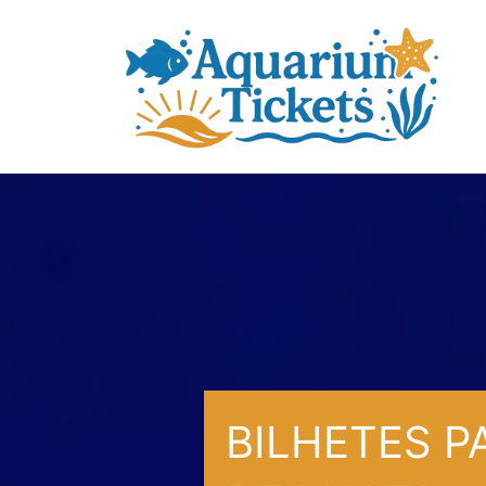
Saltar
para
o
conteúdo
BILHETES P