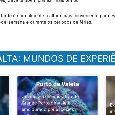
antes, deve também planear mais tempo.
tarde é normalmente a altura mais conveniente para evi
s-de-semana e durante os períodos de férias.
LTA: MUNDOS DE EXPERI
Porto de Valeta
Um mural comemorativo do
Grande Porto de Valeta -
Ex
emoldurado por espécies
in