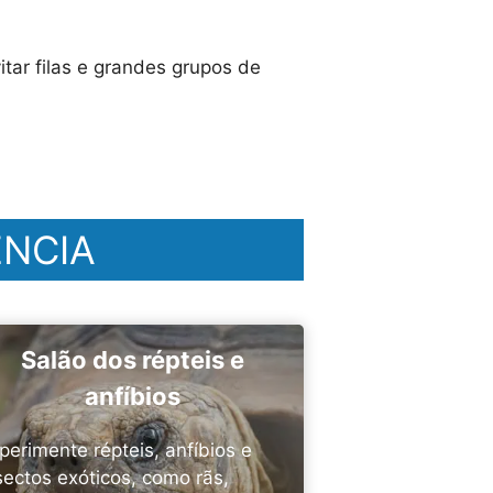
tar filas e grandes grupos de
ÊNCIA
Salão dos répteis e
anfíbios
perimente répteis, anfíbios e
sectos exóticos, como rãs,